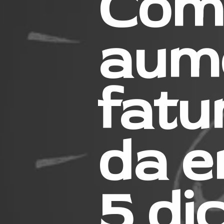
Com
aume
fatu
da e
5 dic