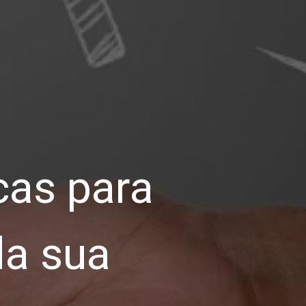
as para 
a sua 