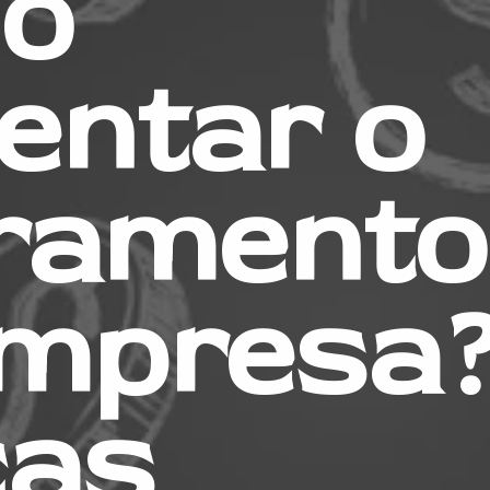
o 
ntar o 
ramento 
mpresa?
as 