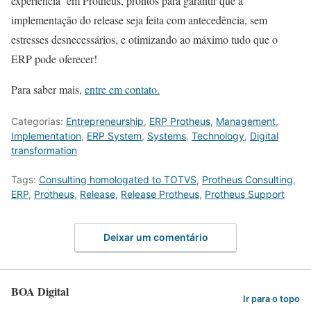
experiência
em Protheus, prontos para garantir que a
implementação do release seja feita com antecedência, sem
estresses desnecessários, e otimizando ao máximo tudo que o
ERP pode oferecer!
Para saber mais,
entre em contato.
Categorias:
Entrepreneurship
,
ERP Protheus
,
Management
,
Implementation
,
ERP System
,
Systems
,
Technology
,
Digital
transformation
Tags:
Consulting homologated to TOTVS
,
Protheus Consulting
,
ERP
,
Protheus
,
Release
,
Release Protheus
,
Protheus Support
Deixar um comentário
BOA Digital
Ir para o topo