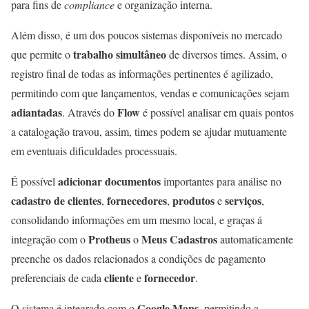
para fins de
compliance
e organização interna.
Além disso, é um dos poucos sistemas disponíveis no mercado
trabalho simultâneo
que permite o
de diversos times. Assim, o
registro final de todas as informações pertinentes é agilizado,
permitindo com que lançamentos, vendas e comunicações sejam
adiantadas
Flow
. Através do
é possível analisar em quais pontos
a catalogação travou, assim, times podem se ajudar mutuamente
em eventuais dificuldades processuais.
adicionar documentos
É possível
importantes para análise no
cadastro de clientes
fornecedores
produtos
serviços
,
,
e
,
consolidando informações em um mesmo local, e graças á
Protheus
Meus Cadastros
integração com o
o
automaticamente
preenche os dados relacionados a condições de pagamento
cliente
fornecedor
preferenciais de cada
e
.
Google Maps
O sistema é integrado com o
, permitindo a