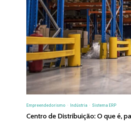
Empreendedorismo
·
Indústria
·
Sistema ERP
Centro de Distribuição: O que é, p
O centro de distribuição pode ser o verdadeiro dife
de uma empresa. É por meio de sua boa execução q