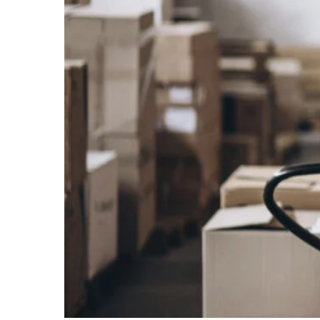
Clientes
·
Empreendedorismo
·
Indústria
·
Sistema 