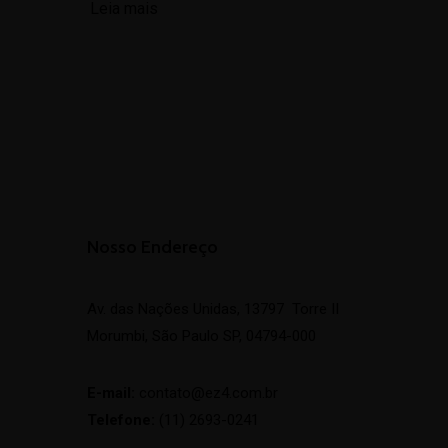
Leia mais
Nosso Endereço
Av. das Nações Unidas, 13797 Torre II
Morumbi, São Paulo SP, 04794-000
E-mail:
contato@ez4.com.br
Telefone:
(11) 2693-0241