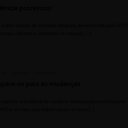
imize processos!
 uma solução de software integrada, desenvolvida pela TOTVS, 
das mais robustas e completas do mercado, […]
 ERP
·
Sistemas
·
Tecnologia
epare-se para as mudanças
eguindo a tendência do comércio internacional, está buscando si
PI) é um meio para reduzir custos e riscos […]