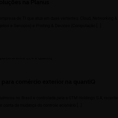
oluções na Planus
presa de TI que atua em duas vertentes: Cloud, Networking & S
ojetos e Serviços) e Printing & Devices (Computação […]
o para comércio exterior na quantiQ
 químicos no Brasil e controlada pela a GTM Holdings S.A, recen
or conta da mudança do controle acionário […]