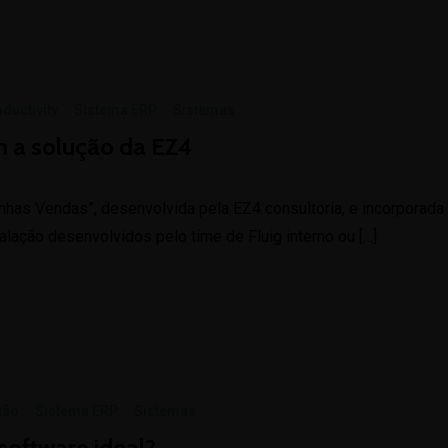
ductivity
·
Sistema ERP
·
Sistemas
m a solução da EZ4
has Vendas”, desenvolvida pela EZ4 consultoria, e incorporada
alação desenvolvidos pelo time de Fluig interno ou […]
tão
·
Sistema ERP
·
Sistemas
software ideal?