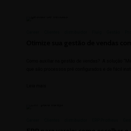
Career
·
Clientes
·
distribuidor
·
Fluig
·
Gestão
·
Pro
Otimize sua gestão de vendas co
Como auxiliar na gestão de vendas? A solução “Min
que são processos pré configurados e de fácil inst
Leia mais
Career
·
Clientes
·
distribuidor
·
ERP Protheus
·
Ges
ERP para varejo: como escolher o 