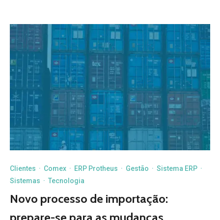
Clientes
·
Comex
·
ERP Protheus
·
Gestão
·
Sistema ERP
·
Sistemas
·
Tecnologia
Novo processo de importação:
prepare-se para as mudanças